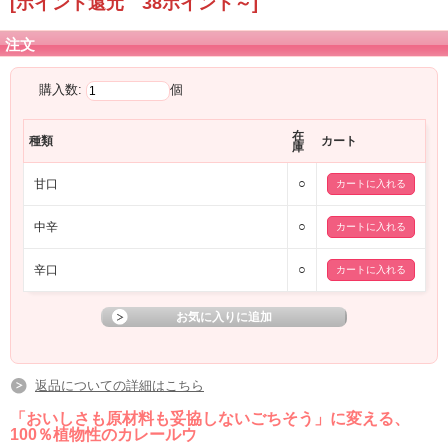
[ポイント還元 38ポイント～]
注文
購入数:
個
在
種類
カート
庫
○
甘口
○
中辛
○
辛口
返品についての詳細はこちら
「おいしさも原材料も妥協しないごちそう」に変える、
100％植物性のカレールウ