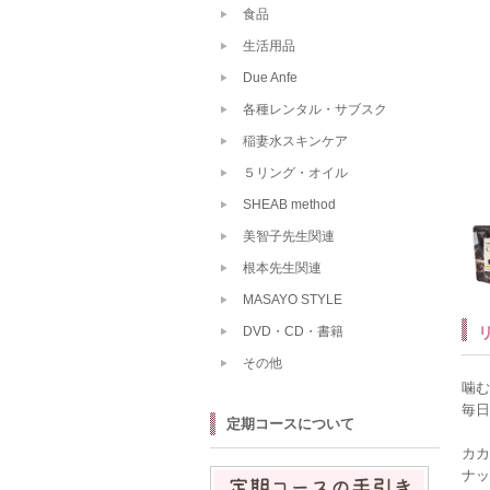
食品
生活用品
Due Anfe
各種レンタル・サブスク
稲妻水スキンケア
５リング・オイル
SHEAB method
美智子先生関連
根本先生関連
MASAYO STYLE
DVD・CD・書籍
その他
噛む
毎日
定期コースについて
カカ
ナッ