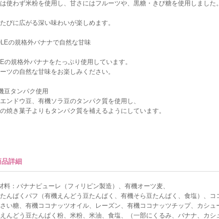
は使わず米粉を使用し、甘さにはフルーツや、黒糖・きび糖を使用しました
たびに広がる深い味わいが楽しめます。
OLEの規格外バナナで自然な甘味
LEの規格外バナナをたっぷり使用しています。
ーツの自然な甘味をお楽しみください。
機豆タンパク使用
エンドウ豆、有機ソラ豆のタンパク質を使用し、
の焼き菓子よりもタンパク質を補えるようにしています。
商品詳細
材料：バナナピューレ（フィリピン製造）、有機オーツ麦、
たんぱくパフ（有機えんどう豆たんぱく、有機そら豆たんぱく、食塩）、コ
さい糖、有機ココナッツオイル、レーズン、有機ココナッツチップ、カシュ
えんどう豆たんぱく粉、米粉、米油、食塩、（一部にくるみ、バナナ、カシ