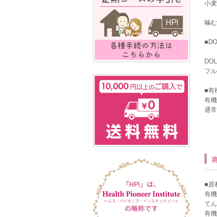
小麦
噛む
■D
DO
フル
■有
有機
通常
■原
有機
てん
有機