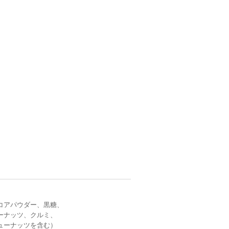
。
コアパウダー、黒糖、
ーナッツ、クルミ、
ューナッツを含む）