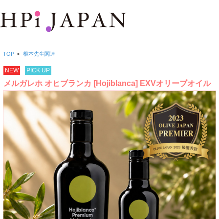
TOP
>
根本先生関連
NEW
PICK UP
メルガレホ オヒブランカ [Hojiblanca] EXVオリーブオイル