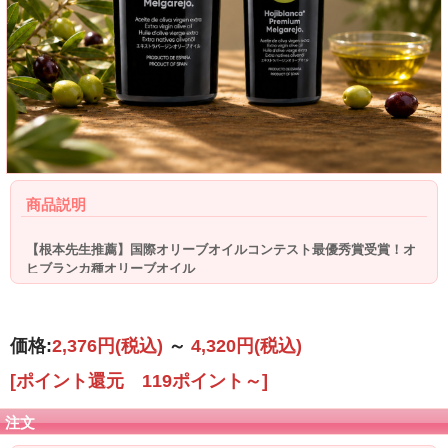
商品説明
【根本先生推薦】国際オリーブオイルコンテスト最優秀賞受賞！オ
ヒブランカ種オリーブオイル
価格:
2,376円
(税込)
～
4,320円
(税込)
[ポイント還元 119ポイント～]
注文