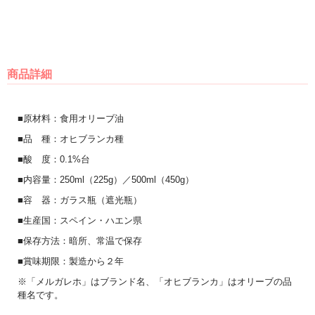
商品詳細
■原材料：食用オリーブ油
■品 種：オヒブランカ種
■酸 度：0.1%台
■内容量：250ml（225g）／500ml（450g）
■容 器：ガラス瓶（遮光瓶）
■生産国：スペイン・ハエン県
■保存方法：暗所、常温で保存
■賞味期限：製造から２年
※「メルガレホ」はブランド名、「オヒブランカ」はオリーブの品
種名です。