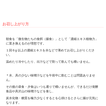
お召し上がり方
朝食を「微生物たちの食餌（腸食）」として「濃縮エキス植物力」
に置き換えるのが理想です。
１回６g 以上の濃縮エキスを水などで薄めてお召し上がりくださ
い。
温めたり冷やしたり、出汁などで割って飲んでも構いません。
＊水、具の少ない味噌汁などを午前中に飲むことは問題ありませ
ん。
その後の昼食・夕食はいつも通りで構いませんが、できるだけ発酵
食品や具沢山の味噌汁などを食し、
炭水化物・糖質を極力少なくするとを心掛けるとさらに腸が元気に
なります。