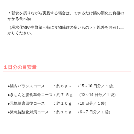
＊朝食を摂りながら実践する場合は、できるだけ腸の消化に負担の
かかる食べ物
（炭水化物や生野菜＜特に食物繊維の多いもの＞）以外をお召し上
がりください。
１日分の目安量
●腸内バランスコース ：約６ｇ～ （15～16 日分／１袋）
●きちんと腸食革命コース：約７.５ｇ （13～14 日分／１袋）
●元気健康回復コース ：約１０ｇ （10 日分／１袋）
●緊急抗酸化対策コース ：約１５ｇ （6～7 日分／１袋）