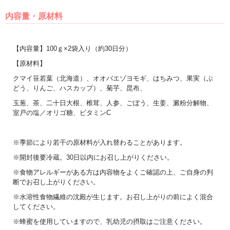
内容量・原材料
【内容量】100ｇ×2袋入り（約30日分）
【原材料】
クマイ笹若葉（北海道）、オオバエゾヨモギ、はちみつ、果実（ぶ
どう、りんご、ハスカップ）、菊芋、昆布、
玉葱、茶、二十日大根、椎茸、人参、ごぼう、生姜、澱粉分解物、
室戸の塩／オリゴ糖、ビタミンC
※季節により若干の原材料が入れ替わることがあります。
※開封後要冷蔵。30日以内にお召し上がりください。
※食物アレルギーがある方は内容物をよくご確認の上、ご自身の判
断でお召し上がりください。
※水溶性食物繊維の沈殿が生じます。お召し上がりの前によく混合
してください。
※蜂蜜を使用していますので、乳幼児の摂取はご注意ください。