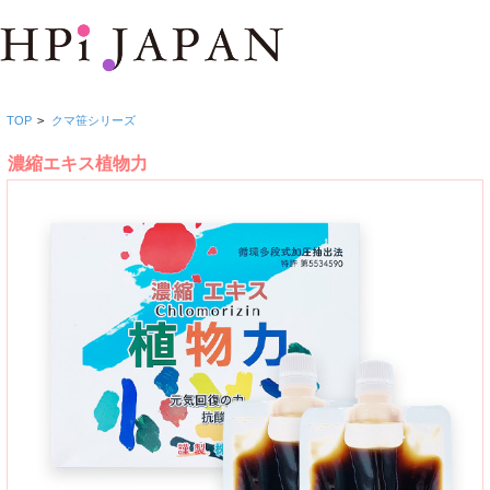
TOP
>
クマ笹シリーズ
濃縮エキス植物力