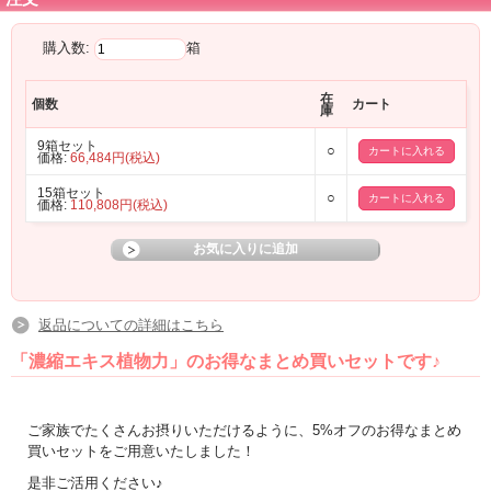
購入数:
箱
在
個数
カート
庫
9箱セット
○
価格:
66,484円(税込)
15箱セット
○
価格:
110,808円(税込)
返品についての詳細はこちら
「濃縮エキス植物力」のお得なまとめ買いセットです♪
ご家族でたくさんお摂りいただけるように、5%オフのお得なまとめ
買いセットをご用意いたしました！
是非ご活用ください♪