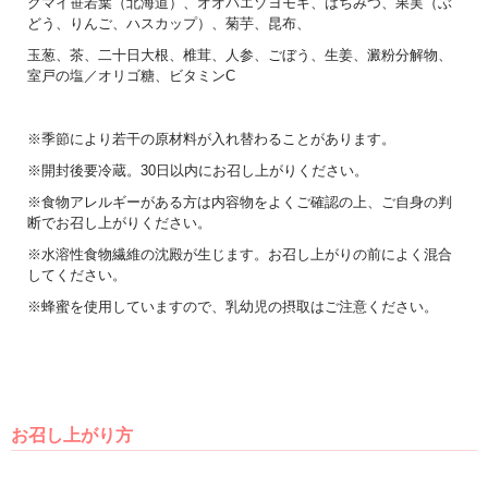
クマイ笹若葉（北海道）、オオバエゾヨモギ、はちみつ、果実（ぶ
どう、りんご、ハスカップ）、菊芋、昆布、
玉葱、茶、二十日大根、椎茸、人参、ごぼう、生姜、澱粉分解物、
室戸の塩／オリゴ糖、ビタミンC
※季節により若干の原材料が入れ替わることがあります。
※開封後要冷蔵。30日以内にお召し上がりください。
※食物アレルギーがある方は内容物をよくご確認の上、ご自身の判
断でお召し上がりください。
※水溶性食物繊維の沈殿が生じます。お召し上がりの前によく混合
してください。
※蜂蜜を使用していますので、乳幼児の摂取はご注意ください。
お召し上がり方