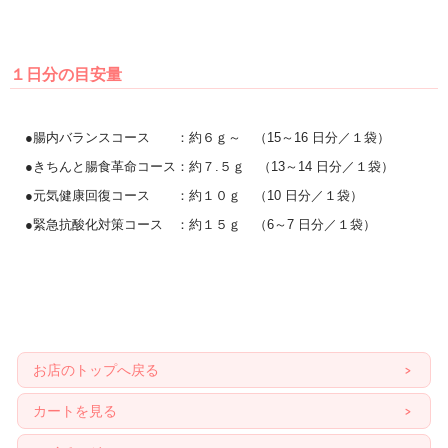
１日分の目安量
●腸内バランスコース ：約６ｇ～ （15～16 日分／１袋）
●きちんと腸食革命コース：約７.５ｇ （13～14 日分／１袋）
●元気健康回復コース ：約１０ｇ （10 日分／１袋）
●緊急抗酸化対策コース ：約１５ｇ （6～7 日分／１袋）
お店のトップへ戻る
カートを見る