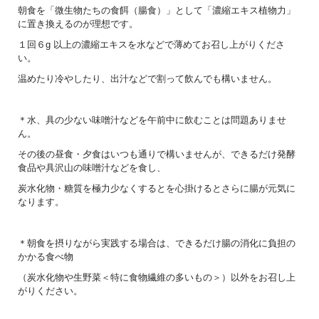
朝食を「微生物たちの食餌（腸食）」として「濃縮エキス植物力」
に置き換えるのが理想です。
１回６g 以上の濃縮エキスを水などで薄めてお召し上がりくださ
い。
温めたり冷やしたり、出汁などで割って飲んでも構いません。
＊水、具の少ない味噌汁などを午前中に飲むことは問題ありませ
ん。
その後の昼食・夕食はいつも通りで構いませんが、できるだけ発酵
食品や具沢山の味噌汁などを食し、
炭水化物・糖質を極力少なくするとを心掛けるとさらに腸が元気に
なります。
＊朝食を摂りながら実践する場合は、できるだけ腸の消化に負担の
かかる食べ物
（炭水化物や生野菜＜特に食物繊維の多いもの＞）以外をお召し上
がりください。